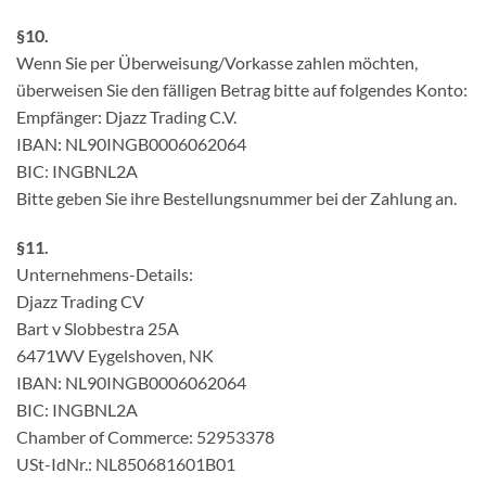
§10.
Wenn Sie per Überweisung/Vorkasse zahlen möchten,
überweisen Sie den fälligen Betrag bitte auf folgendes Konto:
Empfänger: Djazz Trading C.V.
IBAN: NL90INGB0006062064
BIC: INGBNL2A
Bitte geben Sie ihre Bestellungsnummer bei der Zahlung an.
§11.
Unternehmens-Details:
Djazz Trading CV
Bart v Slobbestra 25A
6471WV Eygelshoven, NK
IBAN: NL90INGB0006062064
BIC: INGBNL2A
Chamber of Commerce: 52953378
USt-IdNr.: NL850681601B01