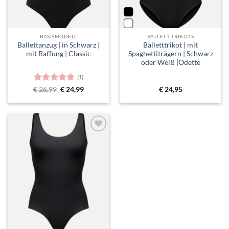
BASISMODELL
BALLETT TRIKOTS
Ballettanzug | in Schwarz |
Balletttrikot | mit
mit Raffung | Classic
Spaghettiträgern | Schwarz
oder Weiß |Odette
(1)
Bewertet
Ursprünglicher
Aktueller
€
26,99
€
24,99
€
24,95
Preis
Preis
mit
5
von
war:
ist:
5
€ 26,99
€ 24,99.
Toevoegen
aan
verlanglijst