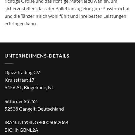
richtige Größe und das richtige Material zu wählen, um
sicherzustellen, dass der Ballettanzug eine gute Passform hat
und die Tänzerin sich wohl fühlt und ihre besten Leistungen
erbringen kann.
UNTERNEHMENS-DETAILS
Djazz Trading CV
Kruisstraat 17
6456 AL, Bingelrade, NL
Sittarder Str. 62
52538 Gangelt, Deutschland
IBAN: NL90INGB0006062064
BIC: INGBNL2A