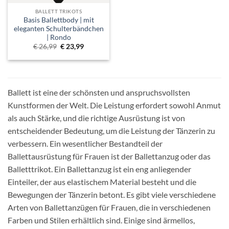
BALLETT TRIKOTS
Basis Ballettbody | mit
eleganten Schulterbändchen
| Rondo
Ursprünglicher
Aktueller
€
26,99
€
23,99
Preis
Preis
war:
ist:
€ 26,99
€ 23,99.
Ballett ist eine der schönsten und anspruchsvollsten
Kunstformen der Welt. Die Leistung erfordert sowohl Anmut
als auch Stärke, und die richtige Ausrüstung ist von
entscheidender Bedeutung, um die Leistung der Tänzerin zu
verbessern. Ein wesentlicher Bestandteil der
Ballettausrüstung für Frauen ist der Ballettanzug oder das
Balletttrikot. Ein Ballettanzug ist ein eng anliegender
Einteiler, der aus elastischem Material besteht und die
Bewegungen der Tänzerin betont. Es gibt viele verschiedene
Arten von Ballettanzügen für Frauen, die in verschiedenen
Farben und Stilen erhältlich sind. Einige sind ärmellos,