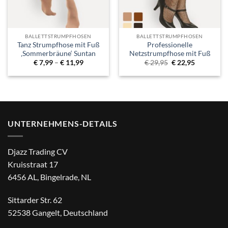
BALLETTSTRUMPFHOSEN
BALLETTSTRUMPFHOSEN
Tanz Strumpfhose mit Fuß
Professionelle
‚Sommerbräune‘ Suntan
Netzstrumpfhose mit Fuß
Preisspanne:
Ursprünglicher
Aktueller
€
7,99
–
€
11,99
€
29,95
€
22,95
€ 7,99
Preis
Preis
bis
war:
ist:
€ 11,99
€ 29,95
€ 22,95.
UNTERNEHMENS-DETAILS
Djazz Trading CV
Kruisstraat 17
6456 AL, Bingelrade, NL
Sittarder Str. 62
52538 Gangelt, Deutschland