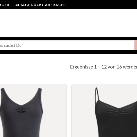
LAGER
30 TAGE RÜCKGABERACHT
en
:
Ergebnisse 1 – 12 von 16 werde
Toevoegen
aan
verlanglijst