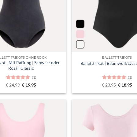
LLETT TRIKOTS OHNE ROCK
BALLETT TRIKOTS
ikot | Mit Raffung | Schwarz oder
Balletttrikot | Baumwoll/Lycra
Rosa | Classic
(1)
(1)
Bewertet
Ursprünglicher
Aktueller
Bewertet
Ursprüngl
Ak
€
24,99
€
19,95
€
23,95
€
18,95
Preis
Preis
Preis
Pr
mit
5
von
mit
5
von
war:
ist:
war:
ist
5
5
€ 24,99
€ 19,95.
€ 23,95
€ 
Toevoegen
aan
verlanglijst