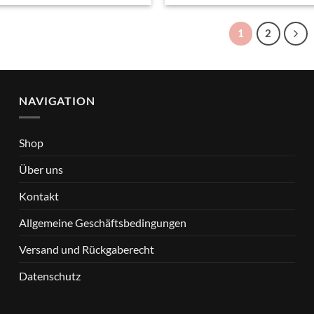
war:
ist:
war:
ist
€ 29,95
€ 24,95.
€ 25,95
€ 
1
2
NAVIGATION
Shop
Über uns
Kontakt
Allgemeine Geschäftsbedingungen
Versand und Rückgaberecht
Datenschutz