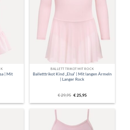
CK
BALLETT TRIKOT MIT ROCK
sa | Mit
Balletttrikot Kind „Elsa“ | Mit langen Ärmeln
| Langer Rock
icher
tueller
Ursprünglicher
Aktueller
€
29,95
€
25,95
eis
Preis
Preis
:
war:
ist:
22,99.
€ 29,95
€ 25,95.
Toevoegen
Toevoegen
aan
aan