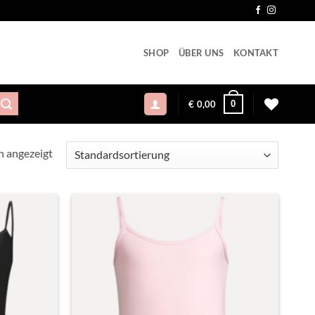
SHOP
ÜBER UNS
KONTAKT
0
€
0,00
n angezeigt
Toevoegen
Toevoegen
aan
aan
verlanglijst
verlanglijst