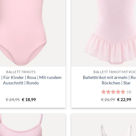
BALLETT TRIKOTS
BALLETT TRIKOT MIT RO
 | Für Kinder | Rosa | Mit rundem
Balletttrikot mit ärmeln | Ro
Ausschnitt | Rondo
Röckchen | Star
(1)
Ursprünglicher
Aktueller
Bewertet
Ursprüngl
Ak
€
24,95
€
18,99
€
26,99
€
22,99
Preis
Preis
Preis
Pr
mit
5
von
war:
ist:
war:
ist
5
€ 24,95
€ 18,99.
€ 26,99
€ 
Toevoegen
aan