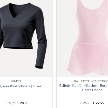
Toevoegen
aan
verlanglijst
KINDER
BALLETT TRIKOT MIT RO
Balletttrikot für Mädchen | Rosa 
ttjacke Kind Schwarz | Luxor
Prima Donna
Ursprünglicher
Aktueller
Ursprüngl
Ak
€
29,95
€
24,95
€
25,95
€
22,95
Preis
Preis
Preis
Pr