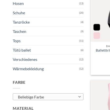
Hosen
(13)
Schuhe
(20)
Tanzröcke
(4)
Taschen
(9)
Tops
(11)
BA
Tütü ballet
Balletttr
(6)
Verschiedenes
(12)
Wärmebekleidung
(12)
FARBE
Beliebige Farbe
MATERIAL