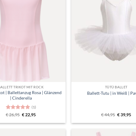
verlanglijst
BALLETT TRIKOT MIT ROCK
TÜTÜ BALLET
kot | Ballettanzug Rosa | Glänzend
Ballett-Tutu | in Weiß | P
| Cinderella
(1)
Bewertet
Ursprünglicher
Aktueller
Ursprüngl
Ak
€
26,95
€
22,95
€
44,95
€
39,95
Preis
Preis
Preis
Pr
mit
5
von
war:
ist:
war:
ist
5
€ 26,95
€ 22,95.
€ 44,95
€ 