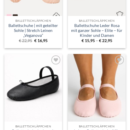
BALLETTSCHLÄPPCHEN
BALLETTSCHLÄPPCHEN
Ballettschuhe | mit geteilter
Ballettschuhe Leder Rosa
Sohle | Stretch Leinen
mit ganzer Sohle – Elite – für
„Veganova“
Kinder und Damen
Ursprünglicher
Aktueller
Preisspan
€
22,95
€
16,95
€
15,95
–
€
22,95
Preis
Preis
€ 15,95
war:
ist:
bis
€ 22,95
€ 16,95.
€ 22,95
Toevoegen
Toevoegen
aan
aan
verlanglijst
verlanglijst
BALLETTSCHLÄPPCHEN
BALLETTSCHLÄPPCHEN