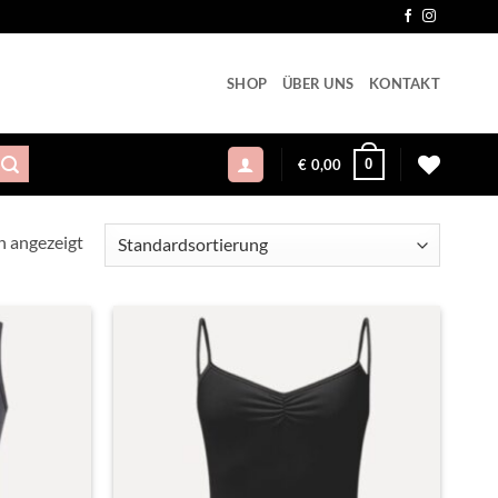
SHOP
ÜBER UNS
KONTAKT
0
€
0,00
n angezeigt
Toevoegen
Toevoegen
aan
aan
verlanglijst
verlanglijst