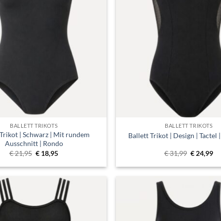
BALLETT TRIKOTS
BALLETT TRIKOTS
 Trikot | Schwarz | Mit rundem
Ballett Trikot | Design | Tactel
Ausschnitt | Rondo
Ursprünglicher
Aktueller
Ursprüngl
Ak
€
21,95
€
18,95
€
31,99
€
24,99
Preis
Preis
Preis
Pr
war:
ist:
war:
ist
€ 21,95
€ 18,95.
€ 31,99
€ 
Toevoegen
aan
verlanglijst