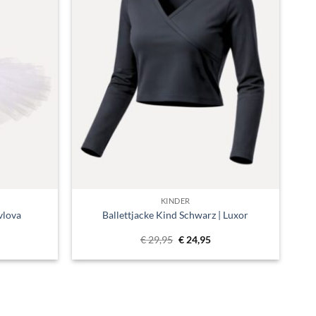
verlanglijst
verlanglijst
KINDER
avlova
Ballettjacke Kind Schwarz | Luxor
icher
tueller
Ursprünglicher
Aktueller
€
29,95
€
24,95
eis
Preis
Preis
:
war:
ist:
39,95.
€ 29,95
€ 24,95.