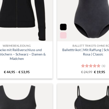
WÄRMEBEKLEIDUNG
BALLETT TRIKOTS OHNE R
acke mit Reißverschluss und
Balletttrikot | Mit Raffung | S
öchern – Schwarz – Damen &
Rosa | Classic
Mädchen
(1)
Preisspanne:
Bewertet
Ursprüngl
Ak
€
44,95
–
€
53,95
€
24,99
€
19,95
€ 44,95
Preis
Pr
mit
5
von
bis
war:
ist
5
€ 53,95
€ 24,99
€ 
Toevoegen
aan
verlanglijst