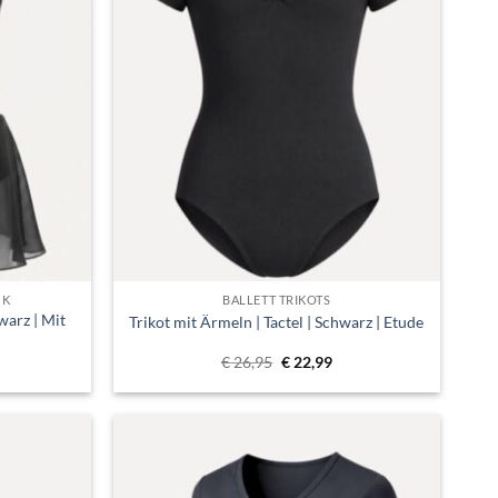
CK
BALLETT TRIKOTS
warz | Mit
Trikot mit Ärmeln | Tactel | Schwarz | Etude
icher
tueller
Ursprünglicher
Aktueller
€
26,95
€
22,99
eis
Preis
Preis
:
war:
ist:
22,95.
€ 26,95
€ 22,99.
Toevoegen
Toevoegen
aan
aan