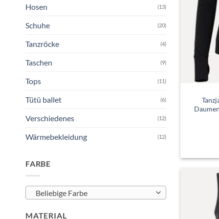
Hosen
(13)
Schuhe
(20)
Tanzröcke
(4)
Taschen
(9)
Tops
(11)
Tütü ballet
Tanzj
(6)
Daumenl
Verschiedenes
(12)
Wärmebekleidung
(12)
FARBE
Beliebige Farbe
MATERIAL