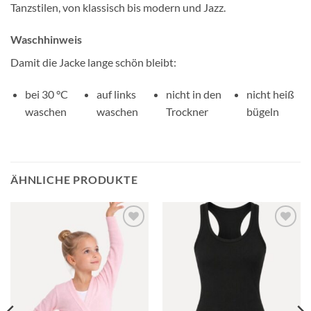
Tanzstilen, von klassisch bis modern und Jazz.
Waschhinweis
Damit die Jacke lange schön bleibt:
bei 30 °C
auf links
nicht in den
nicht heiß
waschen
waschen
Trockner
bügeln
ÄHNLICHE PRODUKTE
Toevoegen
Toevoegen
aan
aan
verlanglijst
verlanglijst