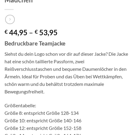
Preisspanne:
44,95
–
53,95
€
€
€ 44,95
Bedruckbare Teamjacke
bis
€ 53,95
Siehst du dein Logo schon vor dir auf dieser Jacke? Die Jacke
hat eine schön taillierte Passform, zwei
Reißverschlusstaschen und bequeme Daumenlöcher in den
Ärmeln. Ideal für Proben und das Üben bei Wettkämpfen,
schön warm und du behältst trotzdem maximale
Bewegungsfreiheit.
Größentabelle:
Größe 8: entspricht Größe 128-134
Größe 10: entspricht Größe 140-146
Größe 12: entspricht Größe 152-158