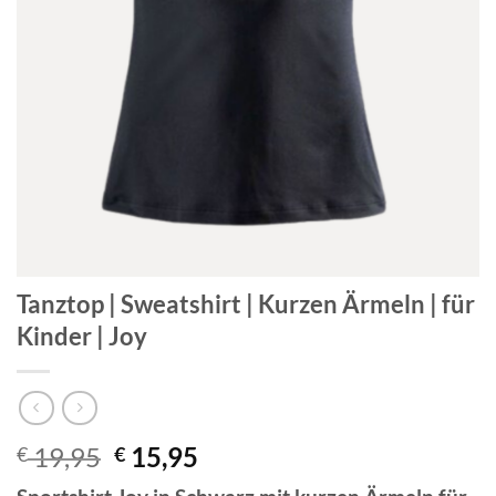
Tanztop | Sweatshirt | Kurzen Ärmeln | für
Kinder | Joy
Ursprünglicher
Aktueller
19,95
15,95
€
€
Preis
Preis