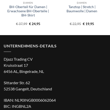
DAMEN
DAMEN
BH-Oberteil für Damen |
Tanztop | Stretch |
Erwachsene BH-Oberteile |
Baumwolle | Damen
BH-Shirt
r
Ursprünglicher
Aktueller
Ursprünglicher
Aktueller
€
37,99
€
24,95
€
22,95
€
19,95
Preis
Preis
Preis
Preis
war:
ist:
war:
ist:
€ 37,99
€ 24,95.
€ 22,95
€ 19,95.
UNTERNEHMENS-DETAILS
Djazz Trading CV
Kruisstraat 17
6456 AL, Bingelrade, NL
Sittarder Str. 62
52538 Gangelt, Deutschland
IBAN: NL90INGB0006062064
BIC: INGBNL2A