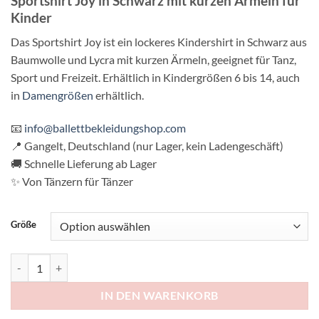
Sportshirt Joy in Schwarz mit kurzen Ärmeln für
war:
ist:
Kinder
€ 19,95
€ 15,95.
Das Sportshirt Joy ist ein lockeres Kindershirt in Schwarz aus
Baumwolle und Lycra mit kurzen Ärmeln, geeignet für Tanz,
Sport und Freizeit. Erhältlich in Kindergrößen 6 bis 14, auch
in
Damengrößen
erhältlich.
📧
info@ballettbekleidungshop.com
📍 Gangelt, Deutschland (nur Lager, kein Ladengeschäft)
🚚 Schnelle Lieferung ab Lager
✨ Von Tänzern für Tänzer
Größe
Tanztop | Sweatshirt | Kurzen Ärmeln | für Kinder | Joy Menge
IN DEN WARENKORB