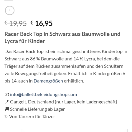
Ursprünglicher
Aktueller
19,95
16,95
€
€
Preis
Preis
Racer Back Top in Schwarz aus Baumwolle und
war:
ist:
Lycra für Kinder
€ 19,95
€ 16,95.
Das Racer Back Top ist ein schmal geschnittenes Kindertop in
Schwarz aus 86 % Baumwolle und 14 % Lycra, bei dem die
Träger auf dem Rücken zusammenlaufen und den Schultern
volle Bewegungsfreiheit geben. Erhältlich in Kindergrößen 6
bis 14, auch in
Damengrößen
erhältlich.
📧
info@ballettbekleidungshop.com
📍 Gangelt, Deutschland (nur Lager, kein Ladengeschäft)
🚚 Schnelle Lieferung ab Lager
✨ Von Tänzern für Tänzer