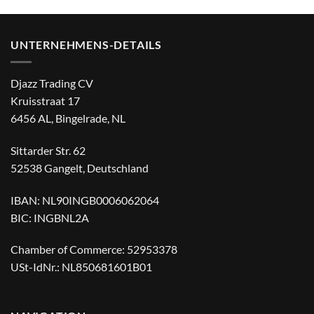
€ 44,95
€ 34,99.
€ 1,99
€ 0,79.
UNTERNEHMENS-DETAILS
Djazz Trading CV
Kruisstraat 17
6456 AL, Bingelrade, NL
Sittarder Str. 62
52538 Gangelt, Deutschland
IBAN: NL90INGB0006062064
BIC: INGBNL2A
Chamber of Commerce: 52953378
USt-IdNr.: NL850681601B01