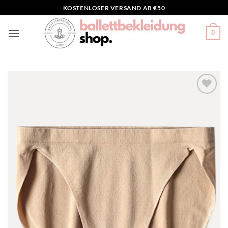
Zum
KOSTENLOSER VERSAND AB €50
Inhalt
springen
0
Toevoegen
aan
verlanglijst