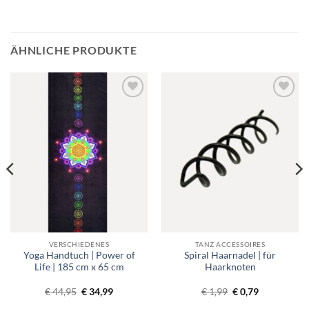
ÄHNLICHE PRODUKTE
Toevoegen
Toevoegen
aan
aan
verlanglijst
verlanglijst
VERSCHIEDENES
TANZ ACCESSOIRES
Yoga Handtuch | Power of
Spiral Haarnadel | für
Life | 185 cm x 65 cm
Haarknoten
ne:
Ursprünglicher
Aktueller
Ursprünglicher
Aktueller
€
44,95
€
34,99
€
1,99
€
0,79
Preis
Preis
Preis
Preis
war:
ist:
war:
ist: