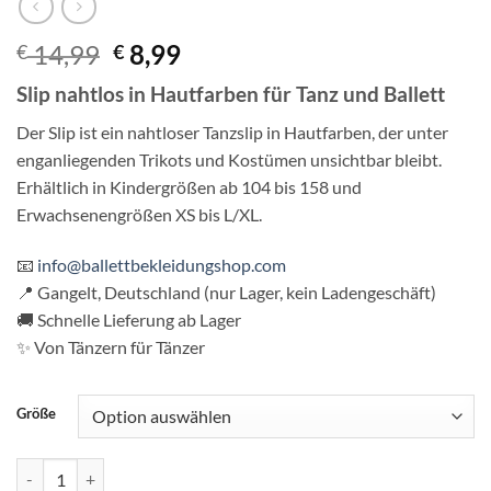
Ursprünglicher
Aktueller
14,99
8,99
€
€
Preis
Preis
Sl
ip
nahtlos in
Hautfarben für Tanz
und Ballett
war:
ist:
€ 14,99
€ 8,99.
De
r Slip ist
ein nahtloser
Tanzslip in
Hautfarben, der unter
enganliegenden Trikots und
Kostümen unsichtbar bleibt.
Erhältlich
in Kindergrößen ab 104 bis
158 und
Erwachsenengrößen XS bis L/XL.
📧
info@ballettbekleidungshop.com
📍
Gangelt, Deutschland
(nur Lager, kein Ladengeschäft)
🚚
Schnelle Lieferung ab Lager
✨ Von
Tänzern für Tänzer
Größe
Tanz Unterwäsche | Nahtloser Slip Menge