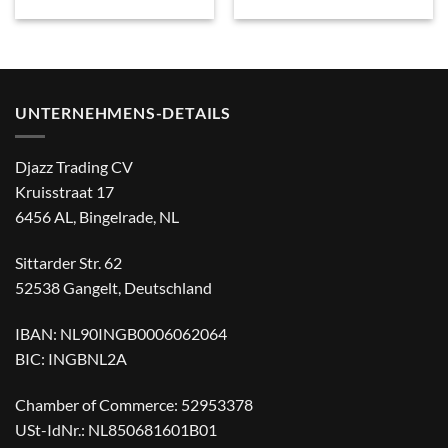
€ 34,95
Preis
Preis
bis
war:
ist:
€ 39,95
€ 19,95
€ 14,95.
UNTERNEHMENS-DETAILS
Djazz Trading CV
Kruisstraat 17
6456 AL, Bingelrade, NL
Sittarder Str. 62
52538 Gangelt, Deutschland
IBAN: NL90INGB0006062064
BIC: INGBNL2A
Chamber of Commerce: 52953378
USt-IdNr.: NL850681601B01