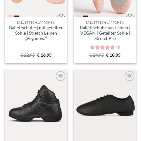
BALLETTSCHLÄPPCHEN
BALLETTSCHLÄPPCHEN
Ballettschuhe | mit geteilter
Ballettschuhe aus Leinen |
Sohle | Stretch Leinen
VEGAN | Geteilter Sohle |
„Veganova“
StretchPro
(5)
Ursprünglicher
Aktueller
Bewertet
Ursprünglicher
Aktueller
€
22,95
€
16,95
€
24,95
€
18,95
Preis
Preis
Preis
Preis
mit
4.67
war:
ist:
war:
ist:
von 5
€ 22,95
€ 16,95.
€ 24,95
€ 18,95.
Toevoegen
Toevoegen
aan
aan
verlanglijst
verlanglijst