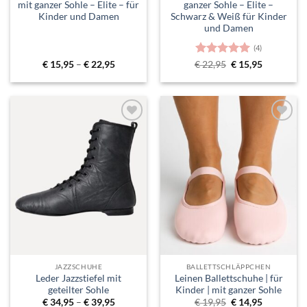
mit ganzer Sohle – Elite – für
ganzer Sohle – Elite –
Kinder und Damen
Schwarz & Weiß für Kinder
und Damen
(4)
Preisspanne:
Bewertet
Ursprünglicher
Aktueller
€
15,95
–
€
22,95
€
22,95
€
15,95
€ 15,95
Preis
Preis
mit
5
von
bis
war:
ist:
5
€ 22,95
€ 22,95
€ 15,95.
Toevoegen
Toevoegen
aan
aan
verlanglijst
verlanglijst
JAZZSCHUHE
BALLETTSCHLÄPPCHEN
Leder Jazzstiefel mit
Leinen Ballettschuhe | für
geteilter Sohle
Kinder | mit ganzer Sohle
Preisspanne:
Ursprünglicher
Aktueller
€
34,95
–
€
39,95
€
19,95
€
14,95