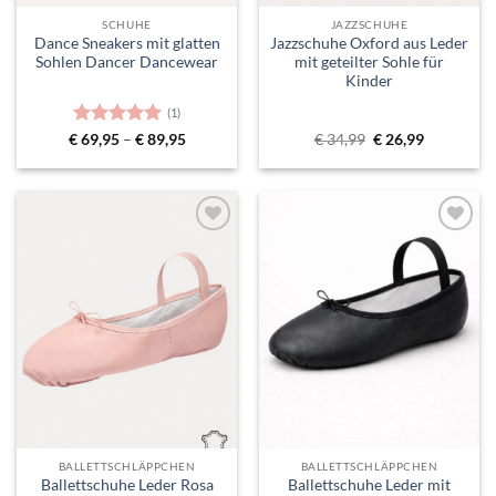
SCHUHE
JAZZSCHUHE
Dance Sneakers mit glatten
Jazzschuhe Oxford aus Leder
Sohlen Dancer Dancewear
mit geteilter Sohle für
Kinder
(1)
Bewertet
Preisspanne:
Ursprünglicher
Aktueller
€
69,95
–
€
89,95
€
34,99
€
26,99
€ 69,95
Preis
Preis
mit
5
von
bis
war:
ist:
5
€ 89,95
€ 34,99
€ 26,99.
Toevoegen
Toevoegen
aan
aan
verlanglijst
verlanglijst
BALLETTSCHLÄPPCHEN
BALLETTSCHLÄPPCHEN
Ballettschuhe Leder Rosa
Ballettschuhe Leder mit