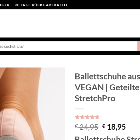
LAGER
30 TAGE RÜCKGABERACHT
en
:
Ballettschuhe aus
VEGAN | Geteilter
Toevoegen
aan
StretchPro
verlanglijst
Bewertet
3
Ursprüngli
Aktu
24,95
18,95
€
€
mit
4.67
Preis
Prei
von 5,
Bal
lettschuhe
Str
basierend