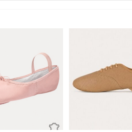
Toevoegen
aan
verlanglijst