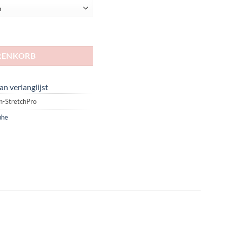
| Geteilter Sohle | StretchPro Menge
RENKORB
n verlanglijst
n-StretchPro
uhe