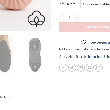
Schuhgröße
Ballettschuhe aus Leinen | VEGAN 
IN DEN WA
Toevoegen aa
Artikelnummer:
Ballettschuhe-Leine
Kategorien:
Ballettschläppchen
,
Sch
NEN (5)