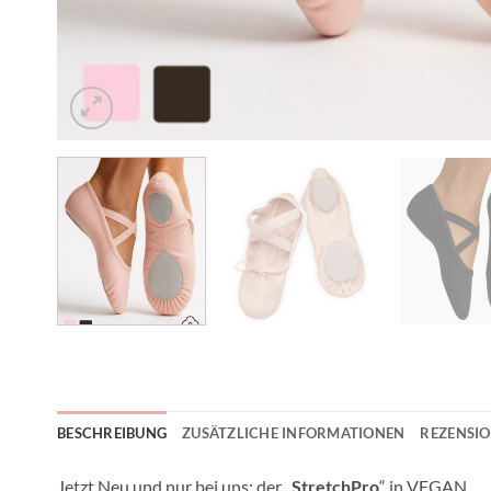
BESCHREIBUNG
ZUSÄTZLICHE INFORMATIONEN
REZENSIO
Jetzt Neu und nur bei uns: der „
StretchPro
“ in VEGAN.