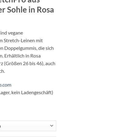
,95.
ter
Sohle in Rosa
sind vegane
em
Stretch-Leinen mit
en
Doppelgummis, die sich
. Erhältlich in
Rosa
rz
(Größen 26 bis 46), auch
ch.
p.com
Lager, kein
Ladengeschäft)