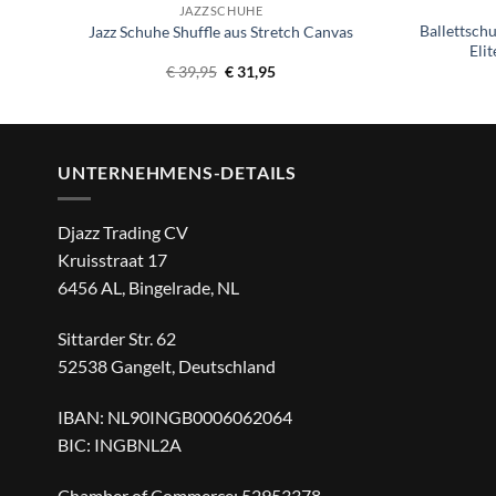
JAZZSCHUHE
Ballettsch
Jazz Schuhe Shuffle aus Stretch Canvas
Eli
Ursprünglicher
Aktueller
€
39,95
€
31,95
Preis
Preis
war:
ist:
€ 39,95
€ 31,95.
UNTERNEHMENS-DETAILS
Djazz Trading CV
Kruisstraat 17
6456 AL, Bingelrade, NL
Sittarder Str. 62
52538 Gangelt, Deutschland
IBAN: NL90INGB0006062064
BIC: INGBNL2A
Chamber of Commerce: 52953378