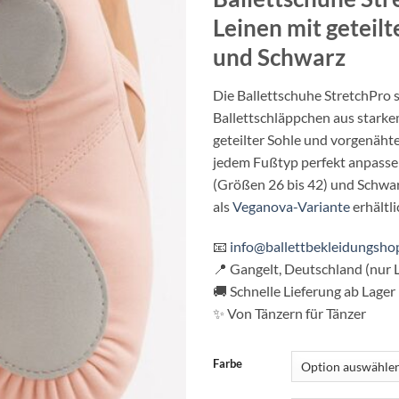
war:
ist:
auf
€ 24,95
€ 18
Leinen
mit geteil
Kundenbewertungen
und
Schwarz
Die
Ballettschuhe StretchPro 
Ballettschläppchen aus stark
geteilter
Sohle und vorgenäht
jedem
Fußtyp perfekt
anpassen
(Größen 26
bis 42) und Schwa
als
Veganova-Variante
erhältli
📧
info@ballettbekleidungsho
📍
Gangelt, Deutschland
(nur 
🚚 Schnelle
Lieferung ab Lager
✨
Von Tänzern für
Tänzer
Farbe