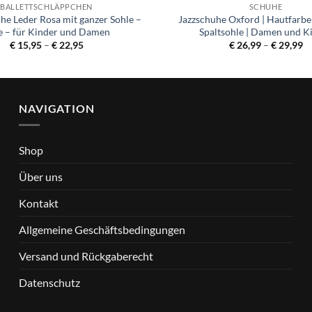
BALLETTSCHLÄPPCHEN
SCHUHE
uhe Leder Rosa mit ganzer Sohle –
Jazzschuhe Oxford | Hautfarbe
te – für Kinder und Damen
Spaltsohle | Damen und K
Preisspanne:
Pr
€
15,95
–
€
22,95
€
26,99
–
€
29,99
€ 15,95
€ 
bis
bi
€ 22,95
€ 
NAVIGATION
Shop
Über uns
Kontakt
Allgemeine Geschäftsbedingungen
Versand und Rückgaberecht
Datenschutz