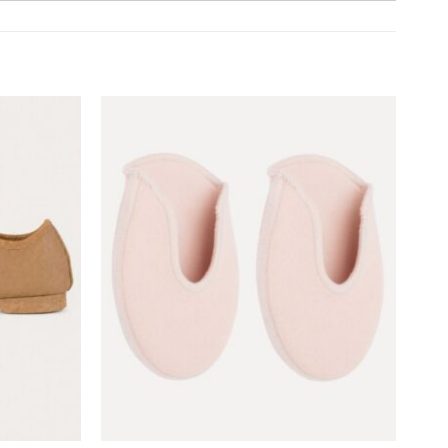
Toevoegen
Toevoegen
aan
aan
verlanglijst
verlanglijst