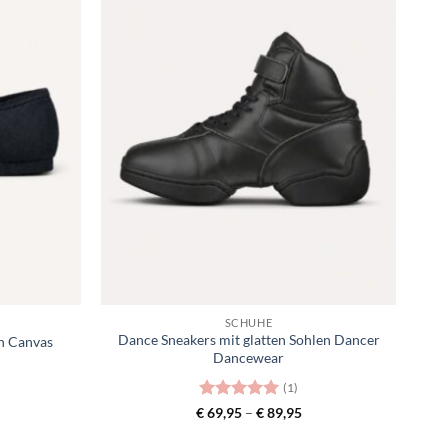
Toevoegen
Toevoegen
aan
aan
verlanglijst
verlanglijst
SCHUHE
Dance Sneakers mit glatten Sohlen Dancer
ch Canvas
Dancewear
(1)
icher
tueller
Bewertet
Preisspanne:
€
69,95
–
€
89,95
eis
€ 69,95
mit
5
von
:
bis
5