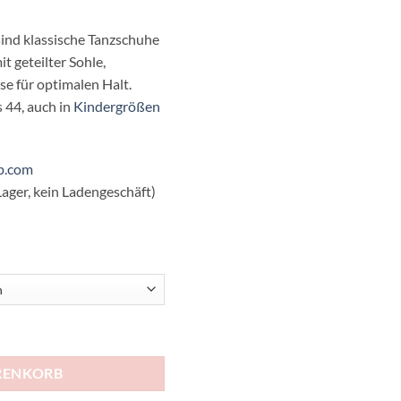
ind klassische Tanzschuhe
t geteilter Sohle,
se für optimalen Halt.
s 44, auch in
Kindergrößen
p.com
ager, kein Ladengeschäft)
ter Sohle Erwachsene Menge
RENKORB