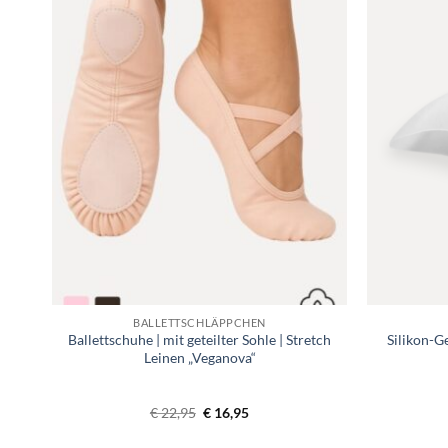
gen
Toevoegen
aan
ijst
verlanglijst
BALLETTSCHLÄPPCHEN
le –
Ballettschuhe | mit geteilter Sohle | Stretch
Silikon-G
Leinen „Veganova“
ne:
Ursprünglicher
Aktueller
€
22,95
€
16,95
Preis
Preis
war:
ist: