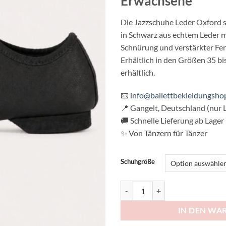
Erwachsene
Die Jazzschuhe Leder Oxford s
in Schwarz aus echtem Leder mi
Schnürung und verstärkter Fer
Erhältlich in den Größen 35 bi
erhältlich.
📧
info@ballettbekleidungsho
📍 Gangelt, Deutschland (nur L
🚚 Schnelle Lieferung ab Lager
✨ Von Tänzern für Tänzer
Schuhgröße
Jazzschuhe aus Leder mit Geteil
IN DEN WA