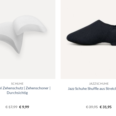
Toevoegen
aan
verlanglijst
SCHUHE
JAZZSCHUHE
el Zehenschutz | Zehenschoner |
Jazz Schuhe Shuffle aus Stret
Durchsichtig
Ursprünglicher
Aktueller
Ursprüngl
Ak
€
17,99
€
9,99
€
39,95
€
31,95
Preis
Preis
Preis
Pr
war:
ist:
war:
ist