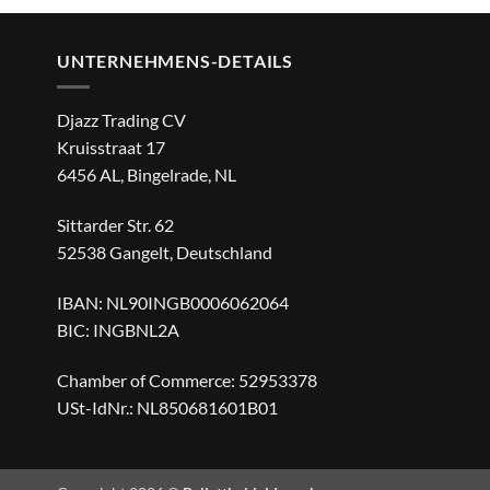
€ 22,95
€ 16,95.
UNTERNEHMENS-DETAILS
Djazz Trading CV
Kruisstraat 17
6456 AL, Bingelrade, NL
Sittarder Str. 62
52538 Gangelt, Deutschland
IBAN: NL90INGB0006062064
BIC: INGBNL2A
Chamber of Commerce: 52953378
USt-IdNr.: NL850681601B01