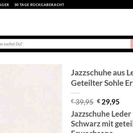
LAGER
30 TAGE RÜCKGABERACHT
en
:
Jazzschuhe aus L
Geteilter Sohle 
Toevoegen
aan
verlanglijst
Ursprüngli
Aktu
39,95
29,95
€
€
Preis
Prei
Jazzschuhe Leder
war:
ist:
€ 39,95
€ 29
Schwarz mit geteil