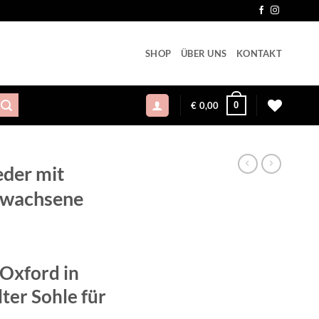
SHOP
ÜBER UNS
KONTAKT
0
€
0,00
eder mit
Erwachsene
cher
eller
s
 Oxford in
,95.
ter Sohle für