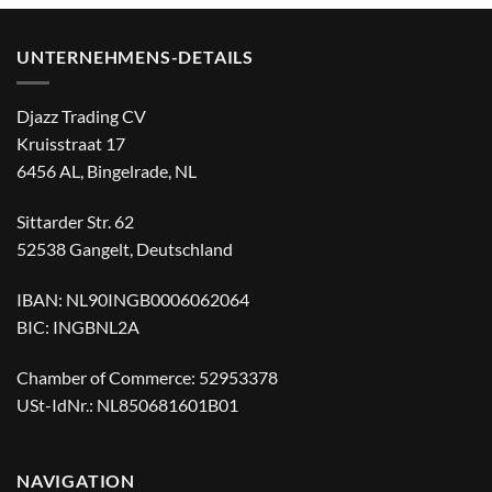
€ 25,95
€ 9,95.
€ 29,95
€ 20,95.
UNTERNEHMENS-DETAILS
Djazz Trading CV
Kruisstraat 17
6456 AL, Bingelrade, NL
Sittarder Str. 62
52538 Gangelt, Deutschland
IBAN: NL90INGB0006062064
BIC: INGBNL2A
Chamber of Commerce: 52953378
USt-IdNr.: NL850681601B01
NAVIGATION