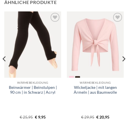
ÄHNLICHE PRODUKTE
Toevoegen
Toevoegen
aan
aan
verlanglijst
verlanglijst
WÄRMEBEKLEIDUNG
WÄRMEBEKLEIDUNG
Beinwärmer | Beinstulpen |
Wickeljacke | mit langen
90 cm | in Schwarz | Acryl
Ärmeln | aus Baumwolle
anne:
Ursprünglicher
Aktueller
Ursprünglicher
Aktueller
€
25,95
€
9,95
€
29,95
€
20,95
Preis
Preis
Preis
Preis
war:
ist:
war:
ist: