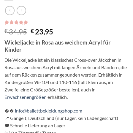
Bewertet
2
Ursprünglicher
Aktueller
34,95
23,95
€
€
mit
5
von
Preis
Preis
5, basierend
Wickel
jacke in
Rosa aus
weichem Acryl
für
auf
war:
ist:
Kundenbewertungen
Kinder
€ 34,95
€ 23,95.
D
ie
Wickeljacke ist ein
klassisches Cross-over
Jäckchen in
Rosa
aus weichem
Acryl mit langen Ärmeln und
Bändern, die
auf dem
Rücken
zusammengebunden werden. Erhältlich in
Kindergrößen 98-104 und 110-116 (fällt
klein aus, im
Zweifel eine Größe größer
bestellen), auch in
Erwachsenengrößen
erhältlich.
�
�
info@ballettbekleidungshop.com
📍
Gangelt, Deutschland
(nur Lager, kein
Ladengeschäft)
🚚 Schnelle
Lieferung ab Lager
✨
Von Tänzern für
Tänzer