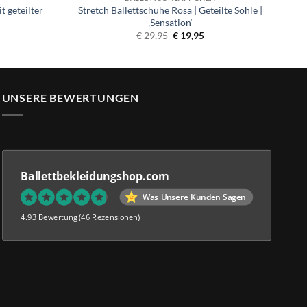
 geteilter
Stretch Ballettschuhe Rosa | Geteilte Sohle |
‚Sensation‘
icher
tueller
Ursprünglicher
Aktueller
€
29,95
€
19,95
eis
Preis
Preis
:
war:
ist:
26,99.
€ 29,95
€ 19,95.
UNSERE BEWERTUNGEN
Ballettbekleidungshop.com
Was Unsere Kunden Sagen
4.93 Bewertung
(46 Rezensionen)