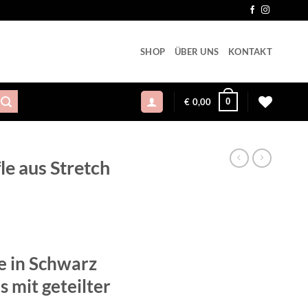
SHOP
ÜBER UNS
KONTAKT
0
€
0,00
le aus Stretch
cher
eller
s
e in Schwarz
,95.
 mit geteilter