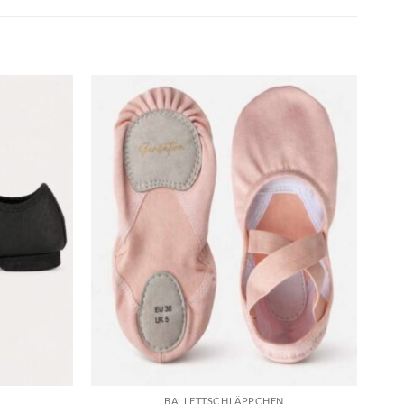
Toevoegen
Toevoegen
aan
aan
verlanglijst
verlanglijst
BALLETTSCHLÄPPCHEN