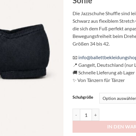
Sohle
Die Jazzschuhe Shuffle sind le
Schwarz aus flexiblem Stretch 
die sich dem Fuß perfekt anpa
Bewegungsfreiheit beim Drehen
Größen 34 bis 42.
📧
info@ballettbekleidungsho
📍 Gangelt, Deutschland (nur L
🚚 Schnelle Lieferung ab Lager
✨ Von Tänzern für Tänzer
Schuhgröße
Jazz Schuhe Shuffle aus Stretch
IN DEN WA