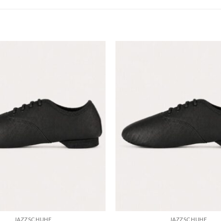
Toevoegen
aan
verlanglijst
JAZZSCHUHE
JAZZSCHUHE