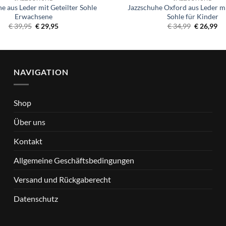
e aus Leder mit Geteilter Sohle
Jazzschuhe Oxford aus Leder mit
Erwachsene
Sohle für Kinder
Ursprünglicher
Aktueller
Ursprüngl
Ak
€
39,95
€
29,95
€
34,99
€
26,99
Preis
Preis
Preis
Pr
war:
ist:
war:
ist
€ 39,95
€ 29,95.
€ 34,99
€ 
NAVIGATION
Shop
Über uns
Kontakt
Allgemeine Geschäftsbedingungen
Versand und Rückgaberecht
Datenschutz