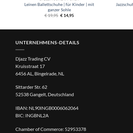
r,
Leinen Ballettschuhe | für Kinder | mit
Jazzschuh
ganzer Sohle
ne:
Ursprünglicher
Aktueller
€
19,95
€
14,95
Preis
Preis
war:
ist:
€ 19,95
€ 14,95.
UNTERNEHMENS-DETAILS
Djazz Trading CV
Kruisstraat 17
6456 AL, Bingelrade, NL
Sittarder Str. 62
52538 Gangelt, Deutschland
IBAN: NL90INGB0006062064
BIC: INGBNL2A
Chamber of Commerce: 52953378