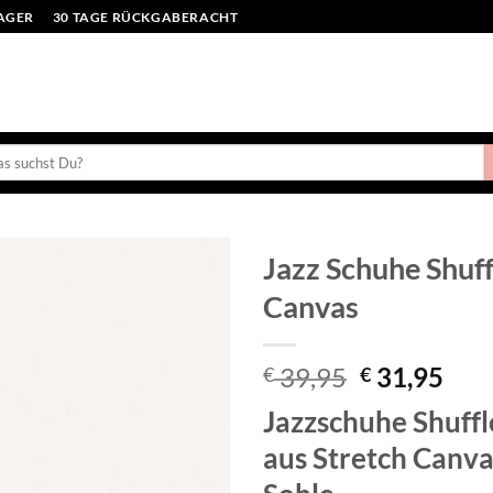
LAGER
30 TAGE RÜCKGABERACHT
en
:
Jazz Schuhe Shuff
Canvas
Toevoegen
aan
verlanglijst
Ursprüngli
Aktu
39,95
31,95
€
€
Preis
Prei
Jazzschuhe Shuffl
war:
ist:
€ 39,95
€ 31
aus Stretch Canvas