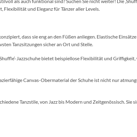
ilvoll als auch funktional sind? Suchen Sie nicht weiter! Die ‚Shu
lexibilität und Eleganz für Tänzer aller Levels.
zipiert, dass sie eng an den Füßen anliegen. Elastische Einsätze
sten Tanzsitzungen sicher an Ort und Stelle.
‚Shuffle‘-Jazzschuhe bietet beispiellose Flexibilität und Griffigk
erfähige Canvas-Obermaterial der Schuhe ist nicht nur atmungsakt
rschiedene Tanzstile, von Jazz bis Modern und Zeitgenössisch. Sie si